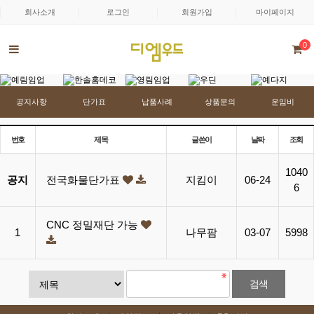
회사소개
로그인
회원가입
마이페이지
0
공지사항
단가표
납품사례
상품문의
운임비
번호
제목
글쓴이
날짜
조회
1040
공지
전국화물단가표
지킴이
06-24
6
CNC 정밀재단 가능
1
나무팜
03-07
5998