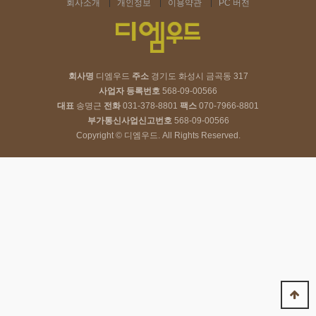
회사소개
개인정보
이용약관
PC 버전
회사명
디엠우드
주소
경기도 화성시 금곡동 317
사업자 등록번호
568-09-00566
대표
송명근
전화
031-378-8801
팩스
070-7966-8801
부가통신사업신고번호
568-09-00566
Copyright © 디엠우드. All Rights Reserved.