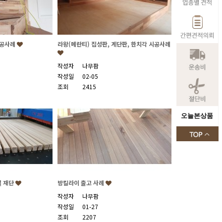
시공사례
라왕(메란티) 집성판, 계단판, 한치각 시공사례
작성자
나무팜
작성일
02-05
조회
2415
오늘본상품
절 재단
방킬라이 출고 사례
작성자
나무팜
작성일
01-27
조회
2207