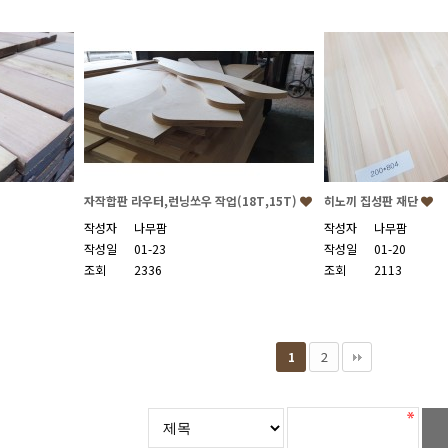
자작합판 라우터,런닝쏘우 작업(18T,15T)
히노끼 집성판 재단
작성자
나무팜
작성자
나무팜
작성일
01-23
작성일
01-20
조회
2336
조회
2113
2
1