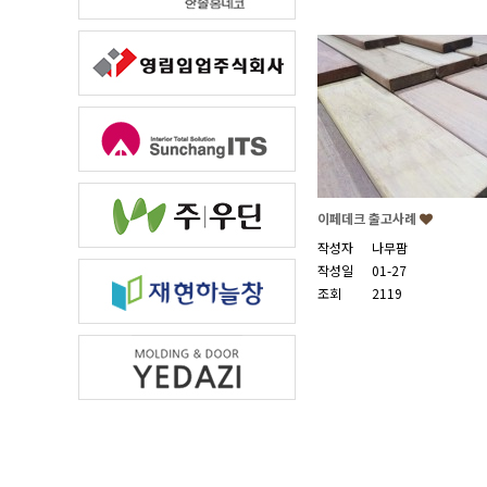
이페데크 출고사례
작성자
나무팜
작성일
01-27
조회
2119
맨끝