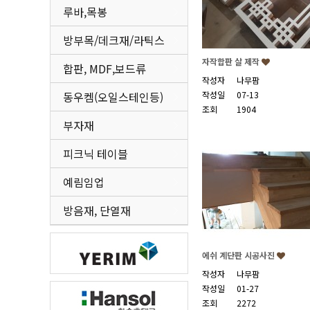
루바,목봉
방부목/데크재/라틱스
자작합판 살 제작
합판, MDF,보드류
작성자
나무팜
동우켐(오일스테인등)
작성일
07-13
조회
1904
부자재
피크닉 테이블
예림임업
방음재, 단열재
에쉬 계단판 시공사진
작성자
나무팜
작성일
01-27
조회
2272