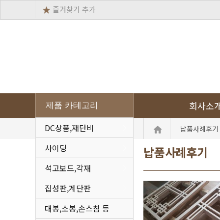
즐겨찾기 추가
회사소
제품 카테고리
DC상품,재단비
납품사례후기 
사이딩
납품사례후기
석고보드,각재
집성판,계단판
대봉,소봉,손스침 등