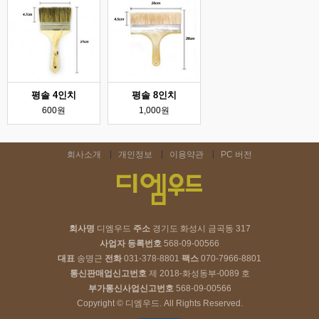
평솔 4인치
평솔 8인치
600원
1,000원
회사소개
개인정보
이용약관
PC 버전
회사명
디엠우드
주소
경기도 화성시 금곡동 317
사업자 등록번호
568-09-00566
대표
송명근
전화
031-378-8801
팩스
070-7966-8801
통신판매업신고번호
제 2018-화성동부-0089 호
부가통신사업신고번호
568-09-00566
Copyright © 디엠우드. All Rights Reserved.