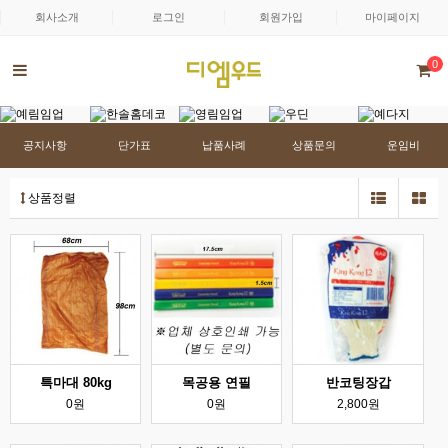
회사소개
로그인
회원가입
마이페이지
0
공지사항
단가표
납품사례
상품문의
운임비
상품정렬
특마대 80kg
목공용 연필
반코팅장갑
0원
0원
2,800원