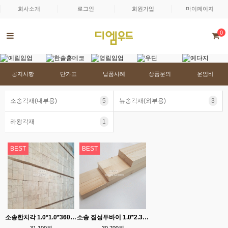
회사소개
로그인
회원가입
마이페이지
0
공지사항
단가표
납품사례
상품문의
운임비
소송각재(내부용)
5
뉴송각재(외부용)
3
라왕각재
1
BEST
BEST
소송한치각 1.0*1.0*3600 건조목/프리미엄 S등급 (단=12EA)
소송 집성투바이 1.0*2.3*3600(단=6EA) 건조목/프리미엄 S등급