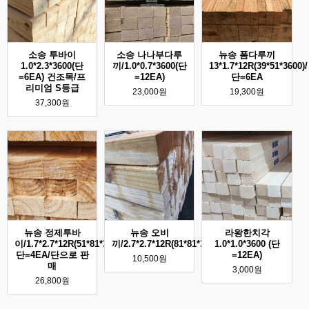
소송 투바이
소송 나나부다루
뉴송 폼다루끼
1.0*2.3*3600(단
끼/1.0*0.7*3600(단
13*1.7*12R(39*51*3600)/
=6EA) 건조목/프
=12EA)
단=6EA
리미엄 S등급
23,000원
19,300원
37,300원
뉴송 정제투바
뉴송 오비
라왕한치각
이/1.7*2.7*12R(51*81*3600)/
끼/2.7*2.7*12R(81*81*3600)
1.0*1.0*3600 (단
단=4EA/단으로 판
=12EA)
10,500원
매
3,000원
26,800원