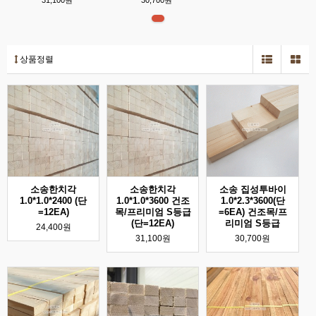
31,100원
30,700원
상품정렬
소송한치각
소송한치각
소송 집성투바이
1.0*1.0*2400 (단
1.0*1.0*3600 건조
1.0*2.3*3600(단
=12EA)
목/프리미엄 S등급
=6EA) 건조목/프
(단=12EA)
리미엄 S등급
24,400원
31,100원
30,700원