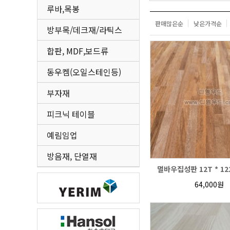
루바,목봉
판매많은순
낮은가격순
방부목/데크재/라틱스
합판, MDF,보드류
동우켐(오일스테인등)
부자재
피크닉 테이블
예림임업
방음재, 단열재
멀바우집성판 12T * 122
64,000원