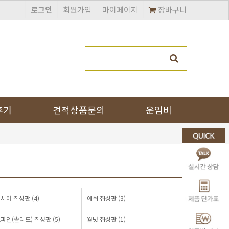
로그인
회원가입
마이페이지
장바구니
후기
견적상품문의
운임비
시아 집성판 (4)
에쉬 집성판 (3)
파인(솔리드) 집성판 (5)
월넛 집성판 (1)