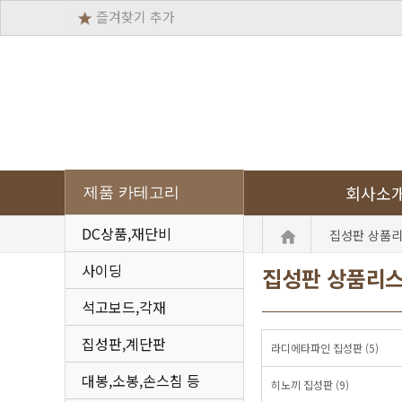
즐겨찾기 추가
회사소
제품 카테고리
DC상품,재단비
집성판 상품
사이딩
집성판 상품리
석고보드,각재
집성판,계단판
라디에타파인 집성판 (5)
대봉,소봉,손스침 등
히노끼 집성판 (9)