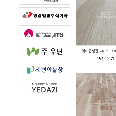
에쉬집성판 24T* 1220
154,000원