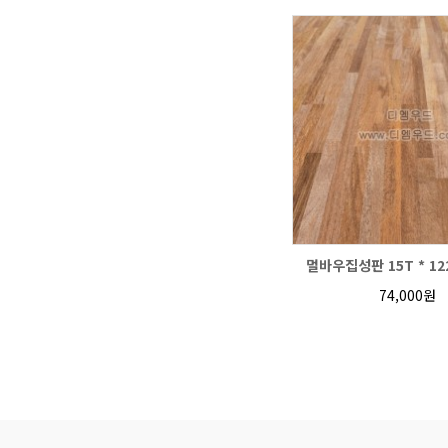
멀바우집성판 15T * 122
74,000원
맨끝