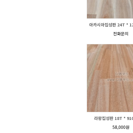
아카시아집성판 24T * 122
전화문의
라왕집성판 18T * 910
58,000원