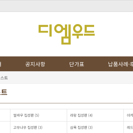
개
공지사항
단가표
납품사례·
리스트
스트
멀바우 집성판 (5)
라왕 집성판 (4)
아카
고무나무 집성판 (3)
삼목 집성판 (3)
레드