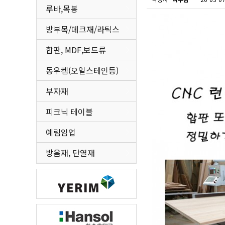
루바,목봉
방부목/데크재/라틱스
합판, MDF,보드류
동우켐(오일스테인등)
부자재
피크닉 테이블
예림임업
방음재, 단열재