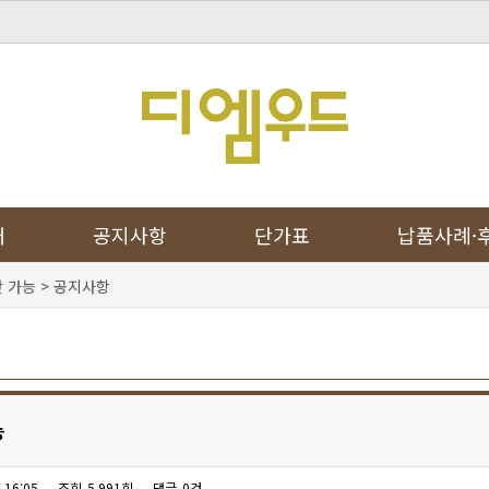
개
공지사항
단가표
납품사례·
 가능 > 공지사항
능
 16:05
조회
5,991회
댓글
0건