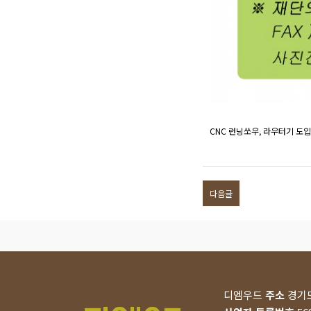
CNC 런닝쏘우, 라우터기 도
다음글
디엠우드
주소
경기도