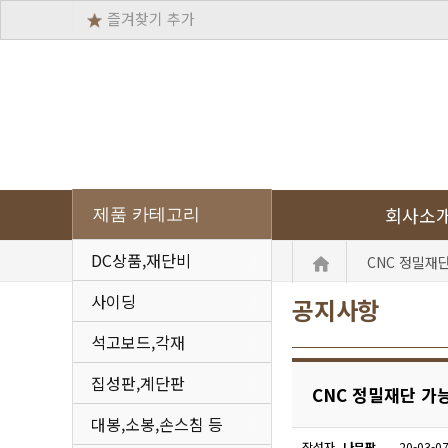
즐겨찾기 추가
회사소
제품 카테고리
DC상품,재단비
CNC 정밀재단
사이딩
공지사항
석고보드,각재
집성판,계단판
CNC 정밀재단 가
대봉,소봉,손스침 등
작성자
나무팜
20-03-07