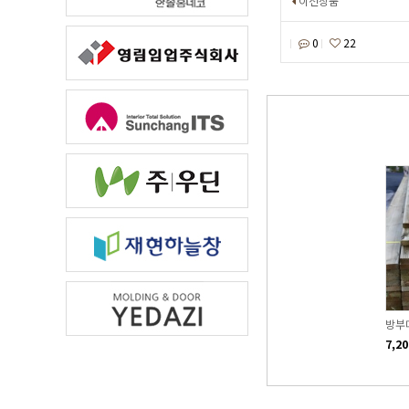
이전상품
0
22
600
방부데크재 25T*140*3600
방부 라틱스/16T * 1200 *
방부데
2400
10,500원
7,2
21,000원