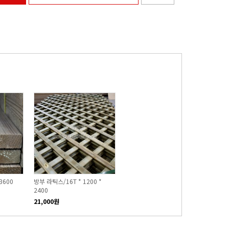
3600
방부 라틱스/16T * 1200 *
방부데크재 20T*120*3600
방부
2400
7,200원
0원
21,000원