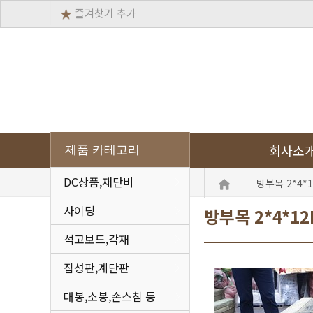
즐겨찾기 추가
회사소
제품 카테고리
DC상품,재단비
방부목 2*4*1
사이딩
방부목 2*4*12
석고보드,각재
집성판,계단판
대봉,소봉,손스침 등