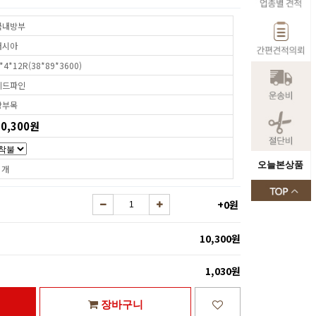
국내방부
러시아
*4*12R(38*89*3600)
레드파인
방부목
10,300원
오늘본상품
 개
+0원
)
10,300원
1,030원
장바구니