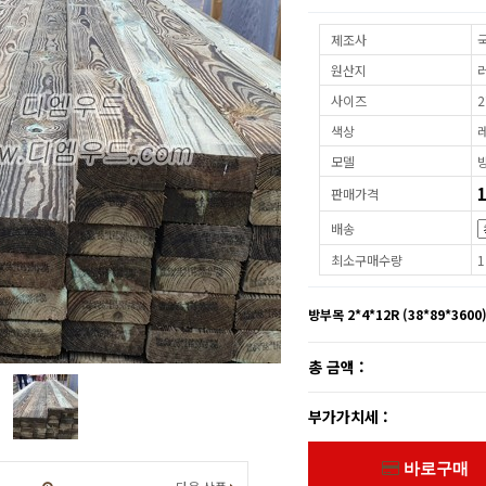
제조사
원산지
사이즈
2
색상
모델
판매가격
배송
최소구매수량
1
방부목 2*4*12R (38*89*3600
총 금액 :
부가가치세 :
바로구매