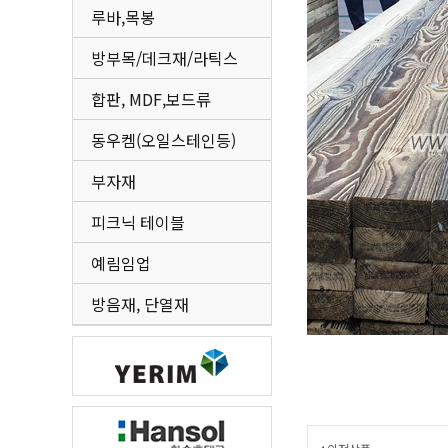
루바,목봉
방부목/데크재/라틱스
합판, MDF,보드류
동우켐(오일스테인등)
부자재
피크닉 테이블
예림임업
방음재, 단열재