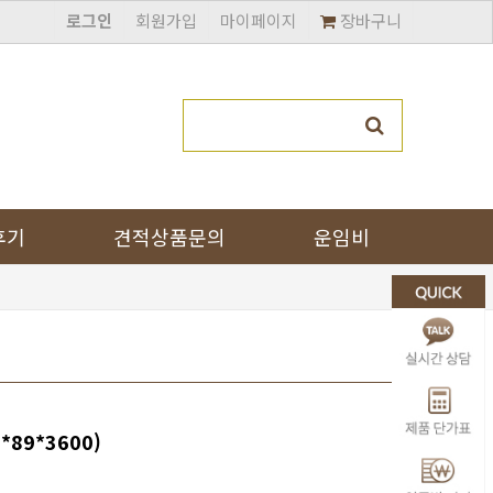
로그인
회원가입
마이페이지
장바구니
후기
견적상품문의
운임비
*89*3600)