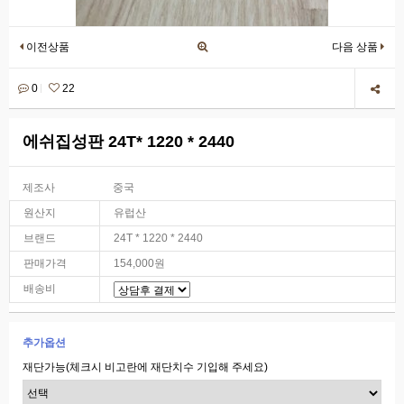
이전상품
다음 상품
0
22
에쉬집성판 24T* 1220 * 2440
제조사
중국
원산지
유럽산
브랜드
24T * 1220 * 2440
판매가격
154,000원
배송비
추가옵션
재단가능(체크시 비고란에 재단치수 기입해 주세요)