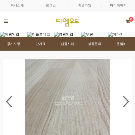
회사소개
로그인
회원가입
마이페이지
0
공지사항
단가표
납품사례
상품문의
운임비