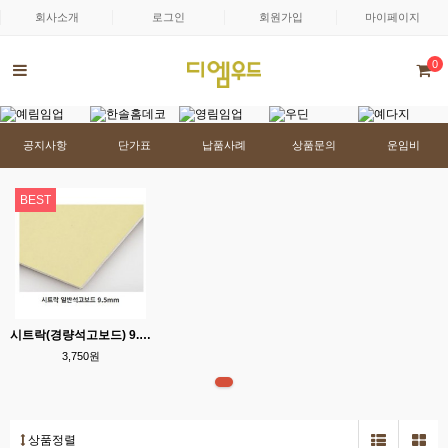
회사소개
로그인
회원가입
마이페이지
0
공지사항
단가표
납품사례
상품문의
운임비
BEST
시트락(경량석고보드) 9.5T X 900mm X 1800mm/1밴딩=160매
3,750원
상품정렬